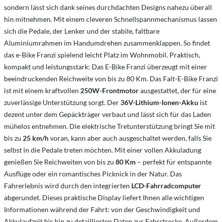
sondern lässt sich dank seines durchdachten Designs nahezu überall
hin mitnehmen. Mit einem cleveren Schnellspannmechanismus lassen
sich die Pedale, der Lenker und der stabile, faltbare
Aluminiumrahmen im Handumdrehen zusammenklappen. So findet
das e-Bike Franzi spielend leicht Platz im Wohnmobil. Praktisch,
kompakt und leistungsstark: Das E-Bike Franzi überzeugt mit einer
beeindruckenden Reichweite von bis zu 80 Km. Das Falt-E-Bike Franzi
ist mit einem kraftvollen
250W-Frontmotor
ausgestattet, der für eine
zuverlässige Unterstützung sorgt. Der
36V-Lithium-Ionen-Akku
ist
dezent unter dem Gepäckträger verbaut und lässt sich für das Laden
mühelos entnehmen. Die elektrische Tretunterstützung bringt Sie mit
bis zu
25 km/h
voran, kann aber auch ausgeschaltet werden, falls Sie
selbst in die Pedale treten möchten. Mit einer vollen Akkuladung
genießen Sie Reichweiten von bis zu
80 Km
– perfekt für entspannte
Ausflüge oder ein romantisches Picknick in der Natur. Das
Fahrerlebnis wird durch den integrierten
LCD-Fahrradcomputer
abgerundet. Dieses praktische Display liefert Ihnen alle wichtigen
Informationen während der Fahrt: von der Geschwindigkeit und
Akkulaufzeit bis hin zu detaillierten Daten zur Fahrstrecke. Außerdem