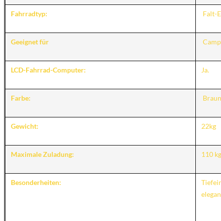
Fahrradtyp:
Falt-E
Geeignet für
Campi
LCD-Fahrrad-Computer:
Ja.
Farbe:
Braun
Gewicht:
22kg
Maximale Zuladung:
110 k
Besonderheiten:
Tiefei
elegan