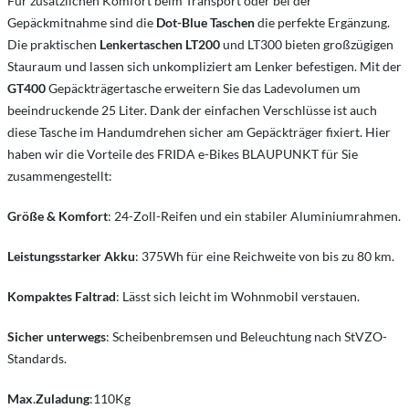
Für zusätzlichen Komfort beim Transport oder bei der
Gepäckmitnahme sind die
Dot-Blue Taschen
die perfekte Ergänzung.
Die praktischen
Lenkertaschen LT200
und LT300 bieten großzügigen
Stauraum und lassen sich unkompliziert am Lenker befestigen. Mit der
GT400
Gepäckträgertasche erweitern Sie das Ladevolumen um
beeindruckende 25 Liter. Dank der einfachen Verschlüsse ist auch
diese Tasche im Handumdrehen sicher am Gepäckträger fixiert. Hier
haben wir die Vorteile des FRIDA e-Bikes BLAUPUNKT für Sie
zusammengestellt:
Größe & Komfort
: 24-Zoll-Reifen und ein stabiler Aluminiumrahmen.
Leistungsstarker Akku
: 375Wh für eine Reichweite von bis zu 80 km.
Kompaktes Faltrad
: Lässt sich leicht im Wohnmobil verstauen.
Sicher unterwegs
: Scheibenbremsen und Beleuchtung nach StVZO-
Standards.
Max
.
Zuladung
:110Kg