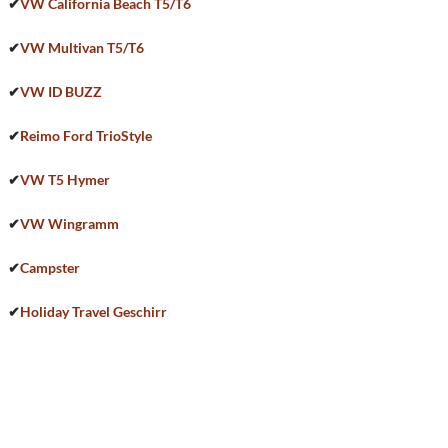
✔
VW California Beach T5/T6
✔
VW Multivan T5/T6
✔
VW ID BUZZ
✔
Reimo Ford TrioStyle
✔
VW T5 Hymer
✔
VW Wingramm
✔
Campster
✔
Holiday Travel Geschirr