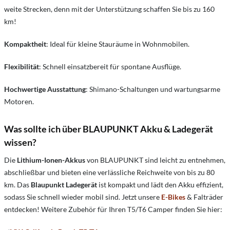
weite Strecken, denn mit der Unterstützung schaffen Sie bis zu 160
km!
Kompaktheit
: Ideal für kleine Stauräume in Wohnmobilen.
Flexibilität
: Schnell einsatzbereit für spontane Ausflüge.
Hochwertige Ausstattung
: Shimano-Schaltungen und wartungsarme
Motoren.
Was sollte ich über BLAUPUNKT Akku & Ladegerät
wissen?
Die
Lithium-Ionen-Akkus
von BLAUPUNKT sind leicht zu entnehmen,
abschließbar und bieten eine verlässliche Reichweite von bis zu 80
km. Das
Blaupunkt Ladegerät
ist kompakt und lädt den Akku effizient,
sodass Sie schnell wieder mobil sind. Jetzt unsere
E-Bikes
& Falträder
entdecken! Weitere Zubehör für Ihren T5/T6 Camper finden Sie hier: