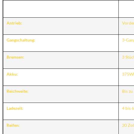
Antrieb:
Vorde
Gangschaltung:
3-Gan
Bremsen:
3 Stüc
Akku:
375Wh
Reichweite:
Bis zu
Ladezeit:
4 bis 
Reifen:
20 Zol