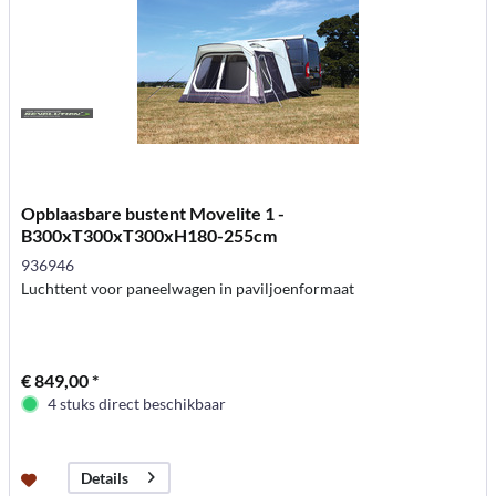
Opblaasbare bustent Movelite 1 -
B300xT300xT300xH180-255cm
936946
Luchttent voor paneelwagen in paviljoenformaat
€ 849,00 *
4 stuks direct beschikbaar
Details