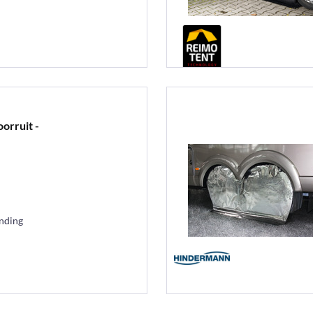
orruit -
ending