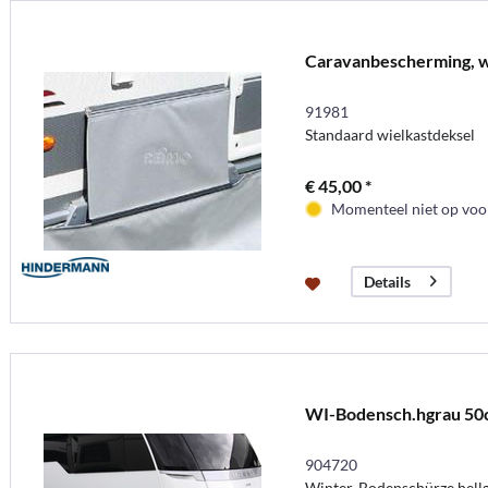
Caravanbescherming, wi
91981
Standaard wielkastdeksel
€ 45,00 *
Momenteel niet op voor
Details
WI-Bodensch.hgrau 50
904720
Winter-Bodenschürze hell