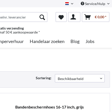
Service/Hulp
Dutch
€ 0,00 *
atis verzending
naf 50 € aankoopwaarde *
perverhuur
Handelaar zoeken
Blog
Jobs
Sortering:
Bandenbeschermhoes 16-17 inch, grijs