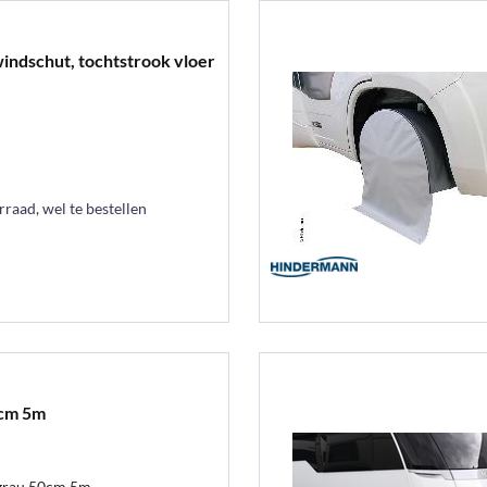
ndschut, tochtstrook vloer
raad, wel te bestellen
cm 5m
grau 50cm 5m.