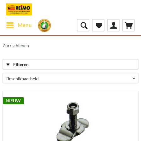
Menu
Zurrschienen
Filteren
NIEUW