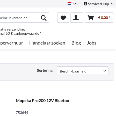
Service/Hulp
Dutch
€ 0,00 *
atis verzending
naf 50 € aankoopwaarde *
perverhuur
Handelaar zoeken
Blog
Jobs
Sortering:
Mopeka Pro200 12V Bluetoo
753644