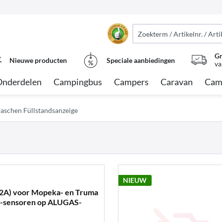
Gr
Nieuwe producten
Speciale aanbiedingen
va
Onderdelen
Campingbus
Campers
Caravan
Cam
laschen Füllstandsanzeige
NIEUW
A) voor Mopeka- en Truma
h-sensoren op ALUGAS-