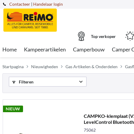
Contacteer
|
Handelaar login
Top verkoper
Home
Kampeerartikelen
Camperbouw
Camper 
Startpagina
Nieuwigheden
Gas Artikelen & Onderdelen
Gasf
Filteren
NIEUW
CAMPKO-klemplaat (V2
LevelControl Bluetoot
gasflessen
75062