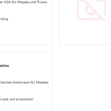
r V2A für Mopeka und Truma
ending
uetoo
aschen Innenraum für Mopeka
raad, wel te bestellen