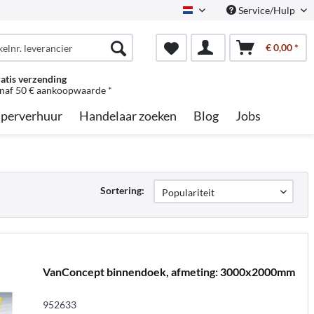
Service/Hulp
Dutch
€ 0,00 *
atis verzending
naf 50 € aankoopwaarde *
perverhuur
Handelaar zoeken
Blog
Jobs
Sortering:
VanConcept binnendoek, afmeting: 3000x2000mm
952633