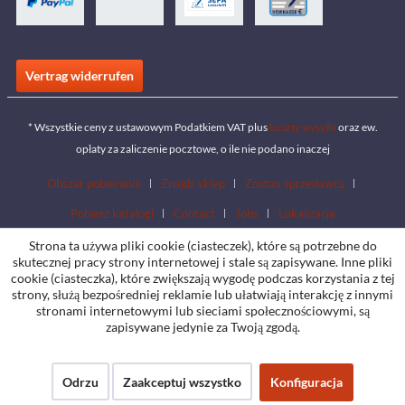
Vertrag widerrufen
* Wszystkie ceny z ustawowym Podatkiem VAT plus
koszty wysyłki
oraz ew.
opłaty za zaliczenie pocztowe, o ile nie podano inaczej
Obszar pobierania
Znajdź sklep
Zostań sprzedawcą
Pobierz katalogi
Contact
Jobs
Lokalizacje
Strona ta używa pliki cookie (ciasteczek), które są potrzebne do
skutecznej pracy strony internetowej i stale są zapisywane. Inne pliki
cookie (ciasteczka), które zwiększają wygodę podczas korzystania z tej
strony, służą bezpośredniej reklamie lub ułatwiają interakcję z innymi
stronami internetowymi lub sieciami społecznościowymi, są
zapisywane jedynie za Twoją zgodą.
Odrzu
Zaakceptuj wszystko
Konfiguracja