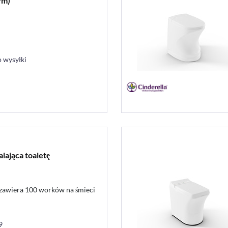
ym)
 wysyłki
lająca toaletę
 zawiera 100 worków na śmieci
9