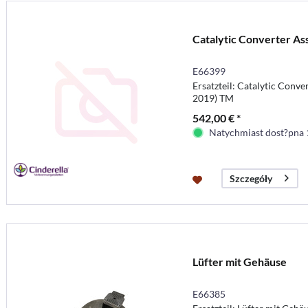
Catalytic Converter A
E66399
Ersatzteil: Catalytic Conv
2019) TM
542,00 € *
Natychmiast dost?pna 
Szczegóły
Lüfter mit Gehäuse
E66385