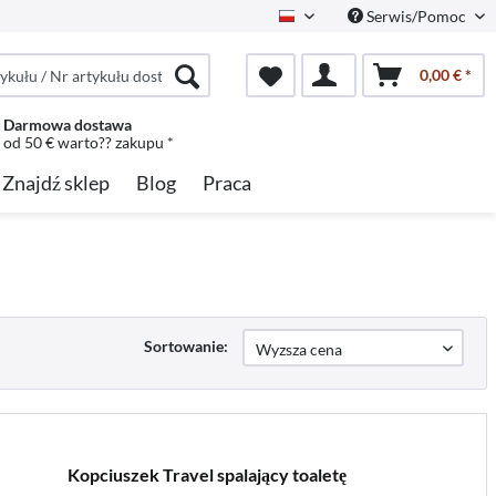
Serwis/Pomoc
Polish
0,00 € *
Darmowa dostawa
od 50 € warto?? zakupu *
Znajdź sklep
Blog
Praca
Sortowanie:
Kopciuszek Travel spalający toaletę