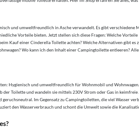
 zuverlässige mobile Toilette erhalten. Hier im Shop erfahren Sie alles, 
ienisch und umweltfreundlich in Asche verwandelt. Es gibt verschiedene M
hiedliche Vorteile bieten. Jetzt stellen sich diese Fragen: Welche Vortei
beim Kauf einer Cinderella Toilette achten? Welche Alternativen gibt es 
 Wohnwagen?
Wo kann ich den Inhalt einer Campingtoilette entleeren? Alle
tten: Hygienisch und umweltfreundlich für Wohnmobil und Wohnwagen. D
der Toilette und wandeln sie mittels 230V Strom oder Gas in keimfreie A
geruchsneutral. Im Gegensatz zu Campingtoiletten, die viel Wasser verbra
eduziert den Wasserverbrauch und schont die Umwelt sowie die Kanalisati
es?