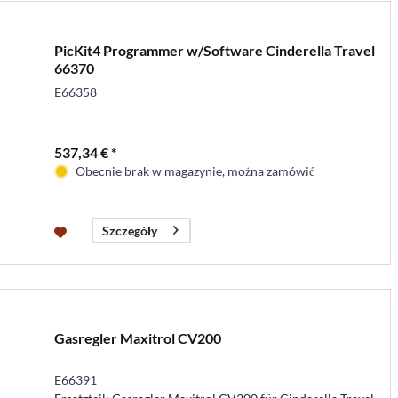
PicKit4 Programmer w/Software Cinderella Travel
66370
E66358
537,34 € *
Obecnie brak w magazynie, można zamówić
Szczegóły
Gasregler Maxitrol CV200
E66391