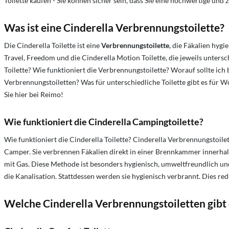
Toilette kaufen - Sie können sicher sein, dass Sie eine hochwertige und
Was ist eine Cinderella Verbrennungstoilette?
Die Cinderella Toilette ist eine
Verbrennungstoilette
, die Fäkalien hyg
Travel, Freedom und die Cinderella Motion Toilette, die jeweils untersc
Toilette? Wie funktioniert die Verbrennungstoilette? Worauf sollte ich 
Verbrennungstoiletten?
Was für unterschiedliche Toilette gibt es für
Sie hier bei Reimo!
Wie funktioniert die Cinderella Campingtoilette?
Wie funktioniert die Cinderella Toilette?
Cinderella Verbrennungstoile
Camper. Sie verbrennen Fäkalien direkt in einer Brennkammer innerhalb 
mit Gas. Diese Methode ist besonders hygienisch, umweltfreundlich und 
die Kanalisation. Stattdessen werden sie hygienisch verbrannt. Dies r
Welche Cinderella Verbrennungstoiletten gibt 