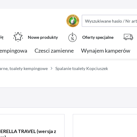
ię
Nowe produkty
Oferty specjalne
kempingowa
Czesci zamienne
Wynajem kamperów
arne, toalety kempingowe
Spalanie toalety Kopciuszek
DERELLA TRAVEL (wersja z