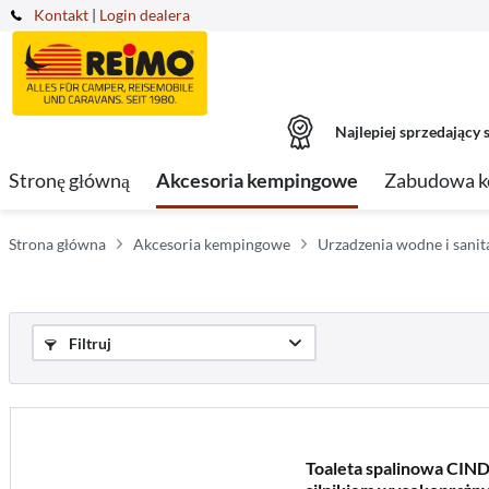
Kontakt
|
Login dealera
Najlepiej sprzedający s
Stronę główną
Akcesoria kempingowe
Zabudowa 
Strona główna
Akcesoria kempingowe
Urzadzenia wodne i sanit
Filtruj
Toaleta spalinowa CIN