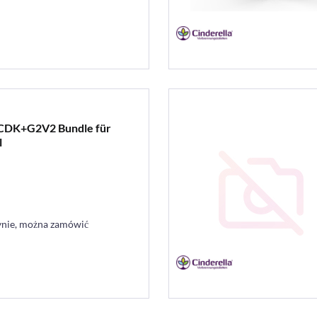
te CDK+G2V2 Bundle für
l
ynie, można zamówić