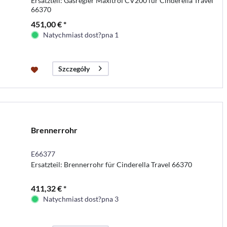
Ersatzteil: Gasregler Maxitrol CV200 für Cinderella Travel
66370
451,00 € *
Natychmiast dost?pna 1
Szczegóły
Brennerrohr
E66377
Ersatzteil: Brennerrohr für Cinderella Travel 66370
411,32 € *
Natychmiast dost?pna 3