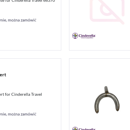
use für Cinderella Travel 66370
ynie, można zamówić
ert
rt for Cinderella Travel
ynie, można zamówić