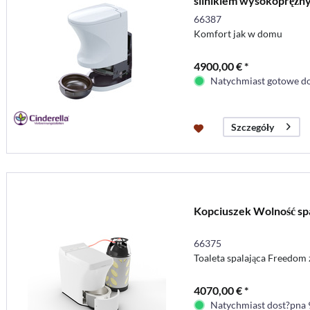
silnikiem wysokoprężn
66387
Komfort jak w domu
4900,00 € *
Natychmiast gotowe do
Szczegóły
Kopciuszek Wolność spa
66375
Toaleta spalająca Freedom
4070,00 € *
Natychmiast dost?pna 