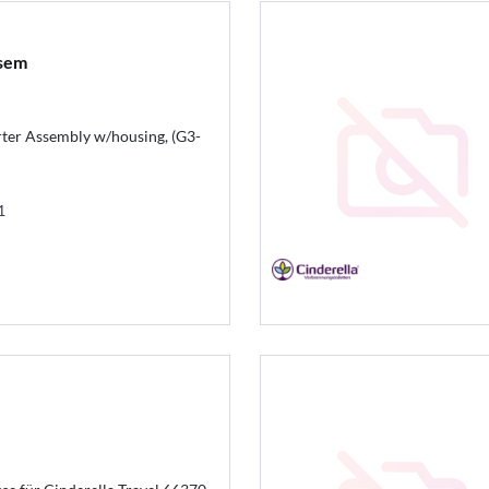
ssem
erter Assembly w/housing, (G3-
1