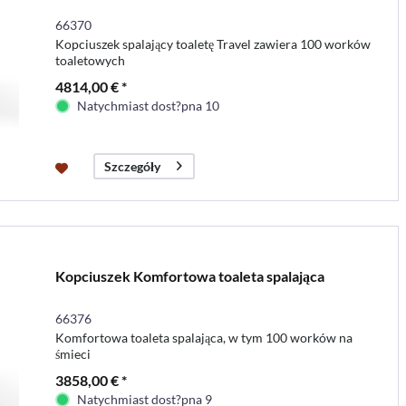
66370
Kopciuszek spalający toaletę Travel zawiera 100 worków
toaletowych
4814,00 € *
Natychmiast dost?pna 10
Szczegóły
Kopciuszek Komfortowa toaleta spalająca
66376
Komfortowa toaleta spalająca, w tym 100 worków na
śmieci
3858,00 € *
Natychmiast dost?pna 9