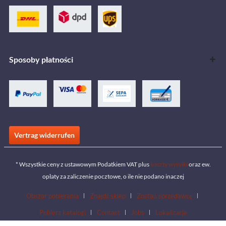
Sposoby płatności
Vertrag widerrufen
* Wszystkie ceny z ustawowym Podatkiem VAT plus
koszty wysyłki
oraz ew.
opłaty za zaliczenie pocztowe, o ile nie podano inaczej
Obszar pobierania
Znajdź sklep
Zostań sprzedawcą
Pobierz katalogi
Contact
Jobs
Lokalizacje