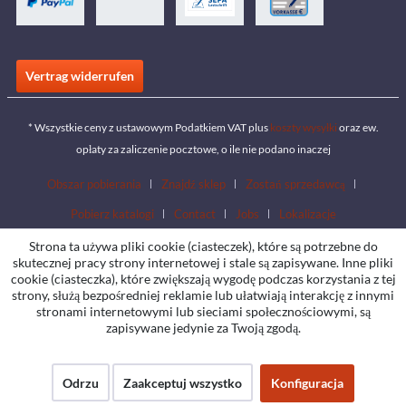
Vertrag widerrufen
* Wszystkie ceny z ustawowym Podatkiem VAT plus
koszty wysyłki
oraz ew.
opłaty za zaliczenie pocztowe, o ile nie podano inaczej
Obszar pobierania
Znajdź sklep
Zostań sprzedawcą
Pobierz katalogi
Contact
Jobs
Lokalizacje
Strona ta używa pliki cookie (ciasteczek), które są potrzebne do
skutecznej pracy strony internetowej i stale są zapisywane. Inne pliki
cookie (ciasteczka), które zwiększają wygodę podczas korzystania z tej
strony, służą bezpośredniej reklamie lub ułatwiają interakcję z innymi
stronami internetowymi lub sieciami społecznościowymi, są
zapisywane jedynie za Twoją zgodą.
Odrzu
Zaakceptuj wszystko
Konfiguracja