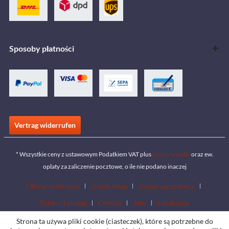
Sposoby płatności
Vertrag widerrufen
* Wszystkie ceny z ustawowym Podatkiem VAT plus
koszty wysyłki
oraz ew.
opłaty za zaliczenie pocztowe, o ile nie podano inaczej
Obszar pobierania
Znajdź sklep
Zostań sprzedawcą
Pobierz katalogi
Contact
Jobs
Lokalizacje
Strona ta używa pliki cookie (ciasteczek), które są potrzebne do