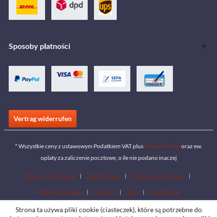
Sposoby płatności
Vertrag widerrufen
* Wszystkie ceny z ustawowym Podatkiem VAT plus
koszty wysyłki
oraz ew.
opłaty za zaliczenie pocztowe, o ile nie podano inaczej
Obszar pobierania
Znajdź sklep
Zostań sprzedawcą
Pobierz katalogi
Contact
Jobs
Lokalizacje
Strona ta używa pliki cookie (ciasteczek), które są potrzebne do