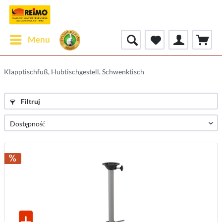
Menu
Klapptischfuß, Hubtischgestell, Schwenktisch
Filtruj