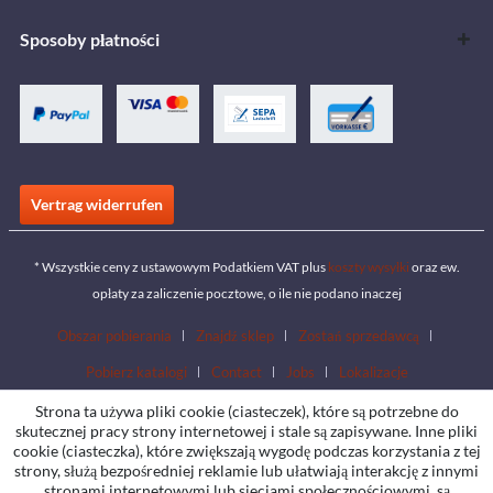
Sposoby płatności
Vertrag widerrufen
* Wszystkie ceny z ustawowym Podatkiem VAT plus
koszty wysyłki
oraz ew.
opłaty za zaliczenie pocztowe, o ile nie podano inaczej
Obszar pobierania
Znajdź sklep
Zostań sprzedawcą
Pobierz katalogi
Contact
Jobs
Lokalizacje
Strona ta używa pliki cookie (ciasteczek), które są potrzebne do
skutecznej pracy strony internetowej i stale są zapisywane. Inne pliki
cookie (ciasteczka), które zwiększają wygodę podczas korzystania z tej
strony, służą bezpośredniej reklamie lub ułatwiają interakcję z innymi
stronami internetowymi lub sieciami społecznościowymi, są