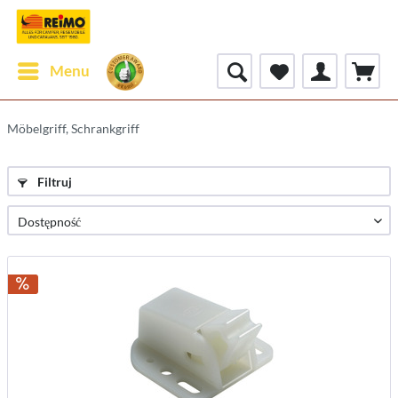
Menu
Möbelgriff, Schrankgriff
Filtruj