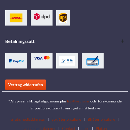
Betalningssätt
Vertrag widerrufen
* Alla priser inkl. lagstadgad moms plus
fraktkostnader
och i förekommande
fall postförskottsavgift, om inget annat beskrivs
Gratis nedladdningar
Sök återförsäljare
Bli återförsäljare
Ladda ner kataloger
Contact
Jobs
Platser