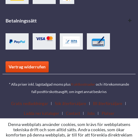
Betalningssätt
Vertrag widerrufen
* Alla priser inkl. lagstadgad moms plus
fraktkostnader
och i förekommande
fall postförskottsavgift, om inget annat beskrivs
Gratis nedladdningar
Sök återförsäljare
Bli återförsäljare
Ladda ner kataloger
Contact
Jobs
Platser
Denna webbplats använder cookies, som krävs för webbplatsens
tekniska drift och som alltid sätts. Andra cookies, som ökar
komforten på denna webbplats, är till för att förenkla direktreklam