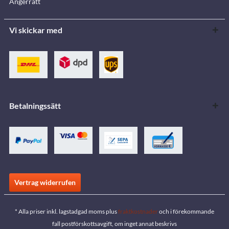
Ångerrätt
Vi skickar med
Betalningssätt
Vertrag widerrufen
* Alla priser inkl. lagstadgad moms plus
fraktkostnader
och i förekommande
fall postförskottsavgift, om inget annat beskrivs