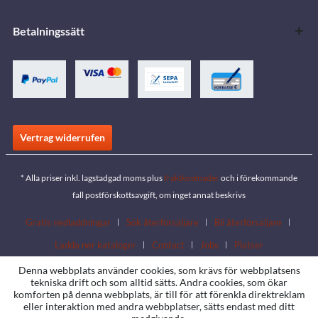
Betalningssätt
Vertrag widerrufen
* Alla priser inkl. lagstadgad moms plus
fraktkostnader
och i förekommande
fall postförskottsavgift, om inget annat beskrivs
Gratis nedladdningar
Sök återförsäljare
Bli återförsäljare
Ladda ner kataloger
Contact
Jobs
Platser
Denna webbplats använder cookies, som krävs för webbplatsens
tekniska drift och som alltid sätts. Andra cookies, som ökar
komforten på denna webbplats, är till för att förenkla direktreklam
eller interaktion med andra webbplatser, sätts endast med ditt