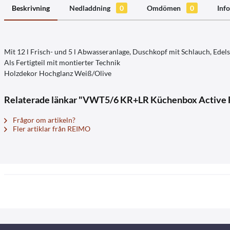
Beskrivning
Nedladdning
0
Omdömen
0
Info
Mit 12 l Frisch- und 5 l Abwasseranlage, Duschkopf mit Schlauch, Edel
Als Fertigteil mit montierter Technik
Holzdekor Hochglanz Weiß/Olive
Relaterade länkar "VWT5/6 KR+LR Küchenbox Active F
Frågor om artikeln?
Fler artiklar från REIMO