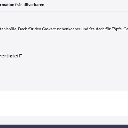
rmation från tillverkaren
stahlspüle, Dach für den Gaskartuschenkocher und Staufach für Töpfe, Ge
ertigteil"