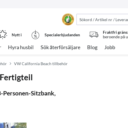
Fraktfri gräns
Nytt i
Specialerbjudanden
beroende på ut
r
Hyra husbil
Sök återförsäljare
Blog
Jobb
ehör
VW California Beach tillbehör
ertigteil
3-Personen-Sitzbank,