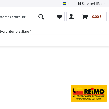
Service/Hjälp
Swedish
0,00 € *
:
vald återförsäljare *