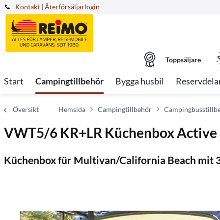
Kontakt
|
Återförsäljarlogin
Toppsäljare
Start
Campingtillbehör
Bygga husbil
Reservdela
Översikt
Hemsida
Campingtillbehör
Campingbusstillb
VWT5/6 KR+LR Küchenbox Active F
Küchenbox für Multivan/California Beach mit 