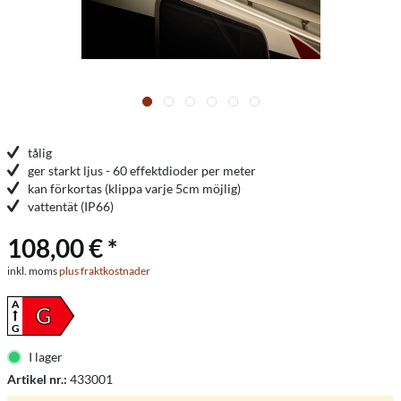
tålig
ger starkt ljus - 60 effektdioder per meter
kan förkortas (klippa varje 5cm möjlig)
vattentät (IP66)
108,00 € *
inkl. moms
plus fraktkostnader
A
G
G
I lager
Artikel nr.:
433001