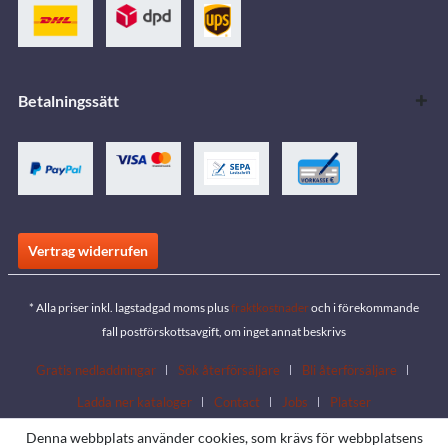
Betalningssätt
Vertrag widerrufen
* Alla priser inkl. lagstadgad moms plus
fraktkostnader
och i förekommande
fall postförskottsavgift, om inget annat beskrivs
Gratis nedladdningar
Sök återförsäljare
Bli återförsäljare
Ladda ner kataloger
Contact
Jobs
Platser
Denna webbplats använder cookies, som krävs för webbplatsens