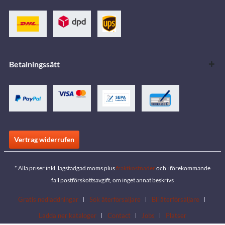
Betalningssätt
Vertrag widerrufen
* Alla priser inkl. lagstadgad moms plus
fraktkostnader
och i förekommande
fall postförskottsavgift, om inget annat beskrivs
Gratis nedladdningar
Sök återförsäljare
Bli återförsäljare
Ladda ner kataloger
Contact
Jobs
Platser