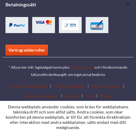
Betalningssätt
Vertrag widerrufen
* Alla priser inkl. lagstadgad moms plus
fraktkostnader
och i förekommande
fall postförskottsavgift, om inget annat beskrivs
Gratis nedladdningar
Sök återförsäljare
Bli återförsäljare
Ladda ner kataloger
Contact
Jobs
Platser
Denna webbplats använder cookies, som krävs för webbplatsens
tekniska drift och som alltid sätts. Andra cookies, som ökar
komforten på denna webbplats, är till för att förenkla direktreklam
eller interaktion med andra webbplatser, sätts endast med ditt
medgivande.