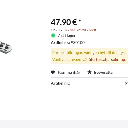
47,90 € *
inkl. moms
plus fraktkostnader
7 st i lager
Artikel nr.:
930100
För beställningar, vänligen byt till den tysk
Vänligen använd vår
återförsäljarsökning
.
Komma ihåg
Betygsätta
Artikel nr.:
9