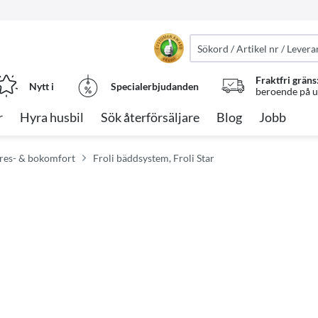
Fraktfri gräns
Nytt i
Specialerbjudanden
beroende på ut
r
Hyra husbil
Sök återförsäljare
Blog
Jobb
 res- & bokomfort
Froli bäddsystem, Froli Star