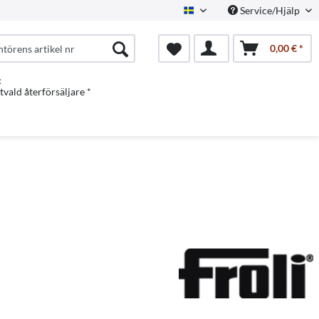
Service/Hjälp
Swedish
0,00 € *
:
vald återförsäljare *