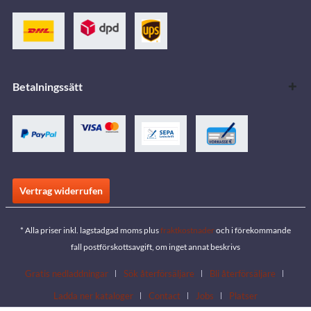
Betalningssätt
Vertrag widerrufen
* Alla priser inkl. lagstadgad moms plus
fraktkostnader
och i förekommande
fall postförskottsavgift, om inget annat beskrivs
Gratis nedladdningar
Sök återförsäljare
Bli återförsäljare
Ladda ner kataloger
Contact
Jobs
Platser