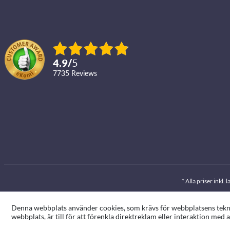
4.9
/
5
7735
reviews
* Alla priser inkl
Denna webbplats använder cookies, som krävs för webbplatsens teknis
webbplats, är till för att förenkla direktreklam eller interaktion me