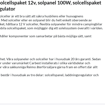
, solcellspaket 12v, solpanel 100W, solcellspaket
egulator
Solceller är ett bra sätt att säkra husbilens eller husvagnens
. Med solceller eller en solpanel blir du helt enkelt oberoende av
et, hållbara 12 V solceller, flexibla solpaneler för mindre campingbilar
ila solcellspaket, som möjliggör dig ett solelssystem överallt i världen.
nnehåller komponenter som samarbetar på bästa möjliga sätt, samt
het. Våra solpaneler och solceller har i huvudsak 20 års garanti. Sedan
 under varumärket Carbest installerats i olika världsdelar och
ar våra sakkunniga Reimo återförsäljare gärna fram en offert där allt
 består i huvudsak av tre delar: solcellspanel, laddningsregulator och