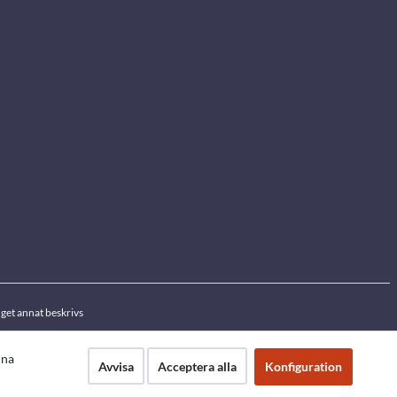
get annat beskrivs
nna
Avvisa
Acceptera alla
Konfiguration