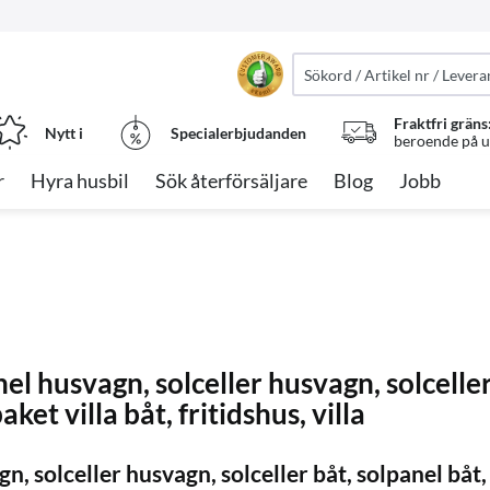
Fraktfri gräns
Nytt i
Specialerbjudanden
beroende på ut
r
Hyra husbil
Sök återförsäljare
Blog
Jobb
nel husvagn, solceller husvagn, solceller
ket villa båt, fritidshus, villa
n, solceller husvagn, solceller båt, solpanel båt, 