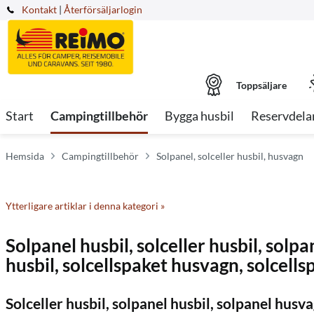
Kontakt
|
Återförsäljarlogin
Toppsäljare
Start
Campingtillbehör
Bygga husbil
Reservdela
Hemsida
Campingtillbehör
Solpanel, solceller husbil, husvagn
Ytterligare artiklar i denna kategori »
Solpanel husbil, solceller husbil, solpa
husbil, solcellspaket husvagn, solcellspa
Solceller husbil, solpanel husbil, solpanel husvag