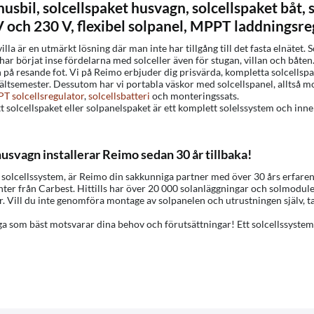
 husbil, solcellspaket husvagn, solcellspaket båt
V och 230 V, flexibel solpanel, MPPT laddningsr
illa är en utmärkt lösning där man inte har tillgång till det fasta elnätet. 
r har börjat inse fördelarna med solceller även för stugan, villan och båten
på resande fot. Vi på Reimo erbjuder dig prisvärda, kompletta solcellspak
ltsemester. Dessutom har vi portabla väskor med solcellspanel, alltså mob
T solcellsregulator
,
solcellsbatteri
och monteringssats.
Ett solcellspaket eller solpanelspaket är ett komplett solelssystem och i
husvagn installerar Reimo sedan 30 år tillbaka!
tt solcellssystem, är Reimo din sakkunniga partner med över 30 års erfaren
er från Carbest. Hittills har över 20 000 solanläggningar och solmoduler
r. Vill du inte genomföra montage av solpanelen och utrustningen själv, t
uga som bäst motsvarar dina behov och förutsättningar! Ett solcellssystem