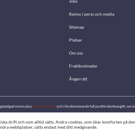
Jobs
Reimo i perss och media
Sitemap
Platser
Om oss
Fraktkostnader
Ångerrätt
. lagstadgad moms plus
fraktkostnader
och i förekommande fall postförskottsavgift, om in
ka drift och som alltid sätts. Andra cookies, som ökar komforten på de
d andra webbplatser, sätts endast med ditt medgivande.