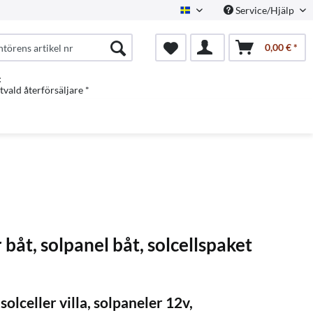
Service/Hjälp
Swedish
0,00 € *
:
vald återförsäljare *
 båt, solpanel båt, solcellspaket
solceller villa, solpaneler 12v,