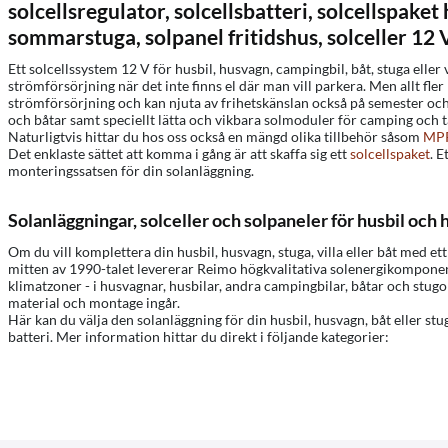
solcellsregulator, solcellsbatteri, solcellspaket
sommarstuga, solpanel fritidshus, solceller 12 
Ett solcellssystem 12 V för husbil, husvagn, campingbil, båt, stuga eller v
strömförsörjning när det inte finns el där man vill parkera. Men allt fle
strömförsörjning och kan njuta av frihetskänslan också på semester och 
och båtar samt speciellt lätta och vikbara solmoduler för camping och tä
Naturligtvis hittar du hos oss också en mängd olika tillbehör såsom
MPP
Det enklaste sättet att komma i gång är att skaffa sig ett
solcellspaket
. 
monteringssatsen för din solanläggning.
Solanläggningar, solceller och solpaneler för husbil och 
Om du vill komplettera din husbil, husvagn, stuga, villa eller båt med e
mitten av 1990-talet levererar Reimo högkvalitativa solenergikomponent
klimatzoner - i husvagnar, husbilar, andra campingbilar, båtar och stugo
material och montage ingår.
Här kan du välja den solanläggning för din husbil, husvagn, båt eller st
batteri. Mer information hittar du direkt i följande kategorier: