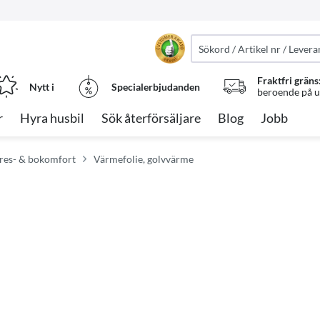
Fraktfri gräns
Nytt i
Specialerbjudanden
beroende på ut
r
Hyra husbil
Sök återförsäljare
Blog
Jobb
 res- & bokomfort
Värmefolie, golvvärme