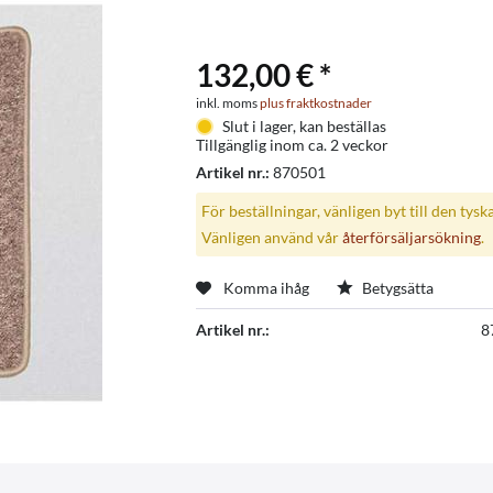
132,00 € *
inkl. moms
plus fraktkostnader
Slut i lager, kan beställas
Tillgänglig inom ca. 2 veckor
Artikel nr.:
870501
För beställningar, vänligen byt till den tysk
Vänligen använd vår
återförsäljarsökning
.
Komma ihåg
Betygsätta
Artikel nr.:
8