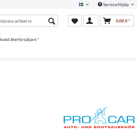
Service/Hjälp
Swedish
0,00 € *
:
vald återförsäljare *