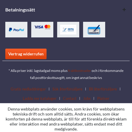
Betalningssätt
Vertrag widerrufen
* Alla priser inkl. lagstadgad moms plus
fraktkostnader
och i förekommande
fall postförskottsavgift, om inget annat beskrivs
Gratis nedladdningar
Sök återförsäljare
Bli återförsäljare
Ladda ner kataloger
Contact
Jobs
Platser
Denna webbplats använder cookies, som krävs för webbplatsens
tekniska drift och som alltid sätts. Andra cookies, som ökar
komforten på denna webbplats, är till för att förenkla direktreklam
eller interaktion med andra webbplatser, sätts endast med ditt
medgivande.