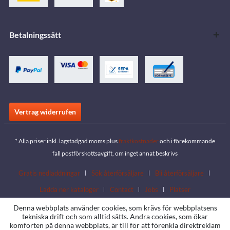
Betalningssätt
Vertrag widerrufen
* Alla priser inkl. lagstadgad moms plus
fraktkostnader
och i förekommande
fall postförskottsavgift, om inget annat beskrivs
Gratis nedladdningar
Sök återförsäljare
Bli återförsäljare
Ladda ner kataloger
Contact
Jobs
Platser
Denna webbplats använder cookies, som krävs för webbplatsens
tekniska drift och som alltid sätts. Andra cookies, som ökar
komforten på denna webbplats, är till för att förenkla direktreklam