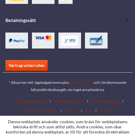
Betalningssätt
Vertrag widerrufen
* Alla priser inkl. lagstadgad moms plus
fraktkostnader
och i förekommande
fall postförskottsavgift, om inget annat beskrivs
Gratis nedladdningar
Sök återförsäljare
Bli återförsäljare
Ladda ner kataloger
Contact
Jobs
Platser
Denna webbplats använder cookies, som krävs för webbplatsens
tekniska drift och som alltid sätts. Andra cookies, som ökar
komforten på denna webbplats, är till för att förenkla direktreklam