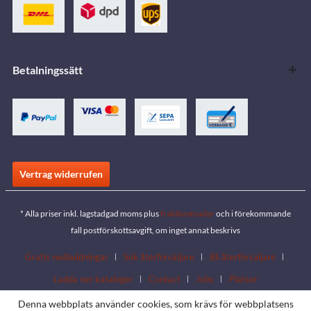
Betalningssätt
Vertrag widerrufen
* Alla priser inkl. lagstadgad moms plus
fraktkostnader
och i förekommande
fall postförskottsavgift, om inget annat beskrivs
Gratis nedladdningar
Sök återförsäljare
Bli återförsäljare
Ladda ner kataloger
Contact
Jobs
Platser
Denna webbplats använder cookies, som krävs för webbplatsens