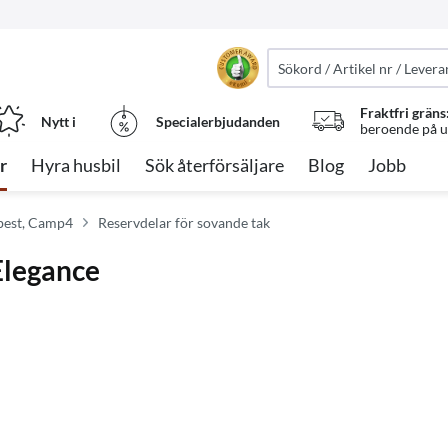
Fraktfri gräns
Nytt i
Specialerbjudanden
beroende på ut
r
Hyra husbil
Sök återförsäljare
Blog
Jobb
best, Camp4
Reservdelar för sovande tak
Elegance