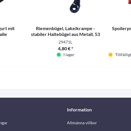
urt mit
Riemenbügel, Lakeikrampe -
Spoilerpr
alle
stabiler Haltebügel aus Metall, 53
mm
29471L
4,80 € *
I lager
Tillfällig
Information
ngar
Allmänna villkor