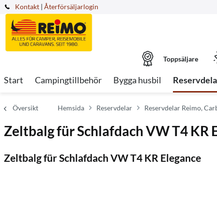
Kontakt
|
Återförsäljarlogin
Toppsäljare
Start
Campingtillbehör
Bygga husbil
Reservdela
Översikt
Hemsida
Reservdelar
Reservdelar Reimo, Car
Zeltbalg für Schlafdach VW T4 KR 
Zeltbalg für Schlafdach VW T4 KR Elegance