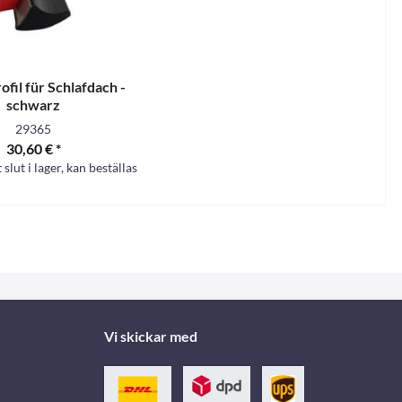
ofil für Schlafdach -
schwarz
29365
30,60 € *
t slut i lager, kan beställas
Vi skickar med