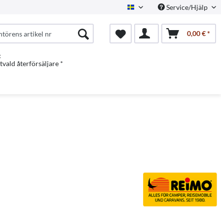
Service/Hjälp
Swedish
0,00 € *
:
vald återförsäljare *