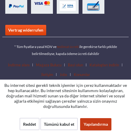
Vertrag widerrufen
* Tüm fiyatlara yasal KDV ve
teslimat ücreti
ile gerekirse farklı şekilde
belirtilmediyse, kapıda ödeme ücreti dahildir
İndirme alanı
Mağaza Bulucu
Bayi olun
Katalogları indirin
İletişim
Jobs
Konumlar
Bu internet sitesi gerekli teknik işlemler için çerez kullanmaktadır ve
hep kullanacaktır. Bu internet sitesinin kullanımını kolaylaştıran,
doğrudan mail hizmeti sunan ya da diğer internet siteleri ve sosyal
ağlarla etkileşimi sağlayan çerezler yalnızca sizin onayınız
doğrultusunda kullanılır.
Reddet
Tümünü kabul et
Yapılandırma