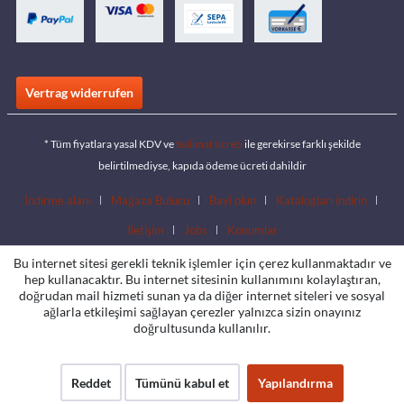
Vertrag widerrufen
* Tüm fiyatlara yasal KDV ve
teslimat ücreti
ile gerekirse farklı şekilde
belirtilmediyse, kapıda ödeme ücreti dahildir
İndirme alanı
Mağaza Bulucu
Bayi olun
Katalogları indirin
İletişim
Jobs
Konumlar
Bu internet sitesi gerekli teknik işlemler için çerez kullanmaktadır ve
hep kullanacaktır. Bu internet sitesinin kullanımını kolaylaştıran,
doğrudan mail hizmeti sunan ya da diğer internet siteleri ve sosyal
ağlarla etkileşimi sağlayan çerezler yalnızca sizin onayınız
doğrultusunda kullanılır.
Reddet
Tümünü kabul et
Yapılandırma