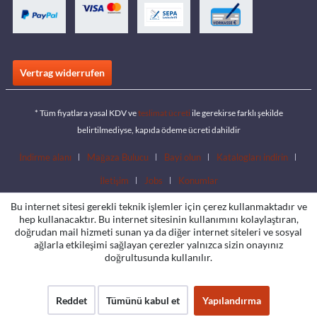
Vertrag widerrufen
* Tüm fiyatlara yasal KDV ve
teslimat ücreti
ile gerekirse farklı şekilde
belirtilmediyse, kapıda ödeme ücreti dahildir
İndirme alanı
Mağaza Bulucu
Bayi olun
Katalogları indirin
İletişim
Jobs
Konumlar
Bu internet sitesi gerekli teknik işlemler için çerez kullanmaktadır ve
hep kullanacaktır. Bu internet sitesinin kullanımını kolaylaştıran,
doğrudan mail hizmeti sunan ya da diğer internet siteleri ve sosyal
ağlarla etkileşimi sağlayan çerezler yalnızca sizin onayınız
doğrultusunda kullanılır.
Reddet
Tümünü kabul et
Yapılandırma