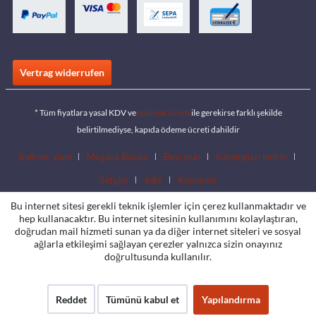
Vertrag widerrufen
* Tüm fiyatlara yasal KDV ve
teslimat ücreti
ile gerekirse farklı şekilde
belirtilmediyse, kapıda ödeme ücreti dahildir
İndirme alanı
Mağaza Bulucu
Bayi olun
Katalogları indirin
İletişim
Jobs
Konumlar
Bu internet sitesi gerekli teknik işlemler için çerez kullanmaktadır ve
hep kullanacaktır. Bu internet sitesinin kullanımını kolaylaştıran,
doğrudan mail hizmeti sunan ya da diğer internet siteleri ve sosyal
ağlarla etkileşimi sağlayan çerezler yalnızca sizin onayınız
doğrultusunda kullanılır.
Reddet
Tümünü kabul et
Yapılandırma