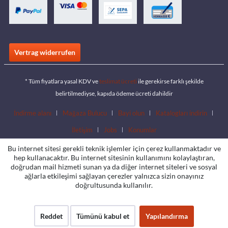
Vertrag widerrufen
* Tüm fiyatlara yasal KDV ve
teslimat ücreti
ile gerekirse farklı şekilde
belirtilmediyse, kapıda ödeme ücreti dahildir
İndirme alanı
Mağaza Bulucu
Bayi olun
Katalogları indirin
İletişim
Jobs
Konumlar
Bu internet sitesi gerekli teknik işlemler için çerez kullanmaktadır ve
hep kullanacaktır. Bu internet sitesinin kullanımını kolaylaştıran,
doğrudan mail hizmeti sunan ya da diğer internet siteleri ve sosyal
ağlarla etkileşimi sağlayan çerezler yalnızca sizin onayınız
doğrultusunda kullanılır.
Reddet
Tümünü kabul et
Yapılandırma