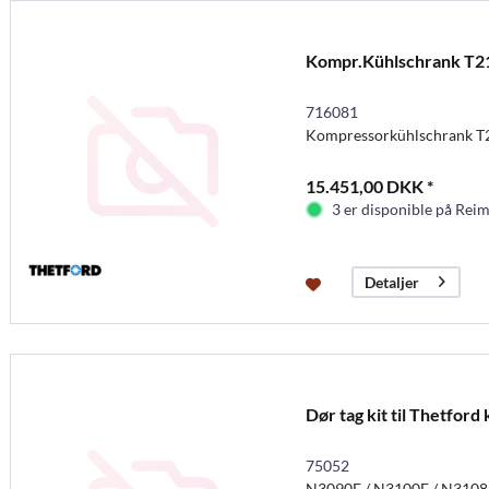
Kompr.Kühlschrank T2
716081
Kompressorkühlschrank T
15.451,00 DKK *
3 er disponible på Rei
Detaljer
Dør tag kit til Thetford
75052
N3090E / N3100E / N3108