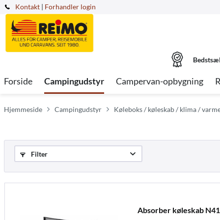
Kontakt
|
Forhandler login
Bedstsæ
Forside
Campingudstyr
Campervan-opbygning
R
Hjemmeside
Campingudstyr
Køleboks / køleskab / klima / varm
Filter
Absorber køleskab N41