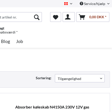
Service/hjælp
Dansk
0,00 DKK *
agt
 købsværdi *
Blog
Job
Sortering:
Absorber køleskab N4150A 230V 12V gas