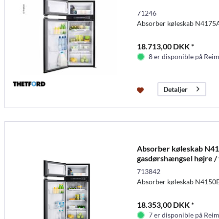
71246
Absorber køleskab N4175
18.713,00 DKK *
8 er disponible på Rei
Detaljer
Absorber køleskab N41
gasdørshængsel højre /
713842
Absorber køleskab N4150E
18.353,00 DKK *
7 er disponible på Rei