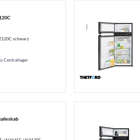
120C
2120C schwarz
mo Centrallager
 køleskab
E / N3145E / N3170E