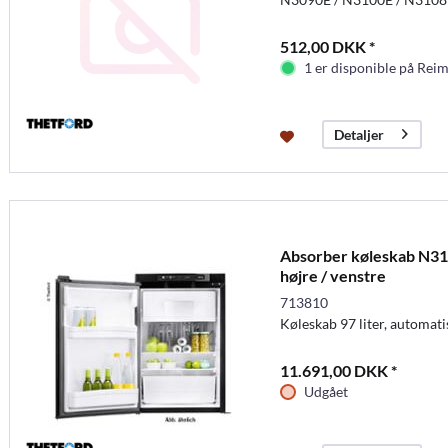
512,00 DKK *
1 er disponible på Rei
Detaljer
Absorber køleskab N31
højre / venstre
713810
Køleskab 97 liter, automati
11.691,00 DKK *
Udgået