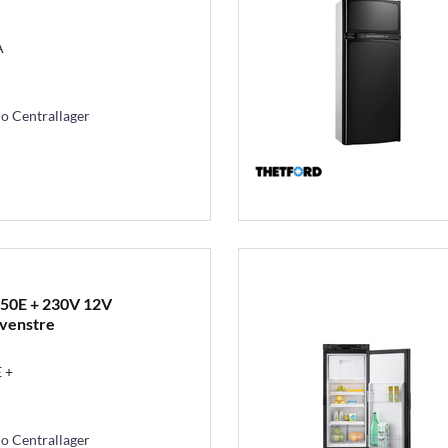
A
mo Centrallager
50E + 230V 12V
 venstre
 +
mo Centrallager