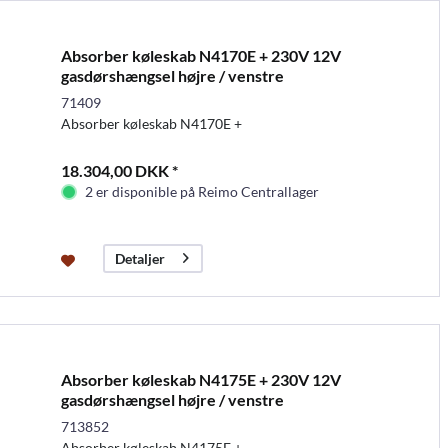
Absorber køleskab N4170E + 230V 12V
gasdørshængsel højre / venstre
71409
Absorber køleskab N4170E +
18.304,00 DKK *
2 er disponible på Reimo Centrallager
Detaljer
Absorber køleskab N4175E + 230V 12V
gasdørshængsel højre / venstre
713852
Absorber køleskab N4175E +