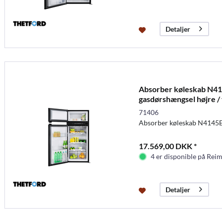
Detaljer
Absorber køleskab N41
gasdørshængsel højre /
71406
Absorber køleskab N4145E
17.569,00 DKK *
4 er disponible på Rei
Detaljer