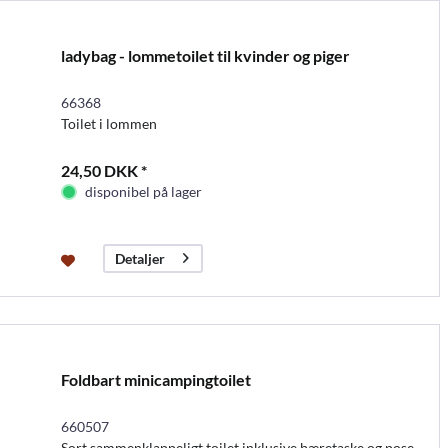
ladybag - lommetoilet til kvinder og piger
66368
Toilet i lommen
24,50 DKK *
disponibel på lager
Detaljer
Foldbart minicampingtoilet
660507
Sort sammenklappeligt toilet inklusive bæretaske og pose