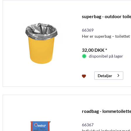
superbag - outdoor toile
66369
Her er superbag – toilettet t
32,00 DKK *
disponibel på lager
Detaljer
roadbag - lommetoilett
66367
Individuel indpakning med