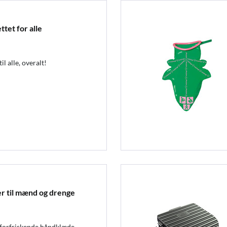
ttet for alle
il alle, overalt!
er til mænd og drenge
 forfriskende håndklæde