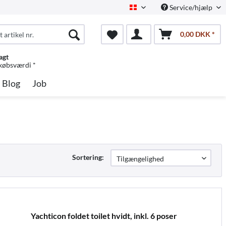
Service/hjælp
Dansk
0,00 DKK *
agt
 købsværdi *
Blog
Job
Sortering:
Yachticon foldet toilet hvidt, inkl. 6 poser