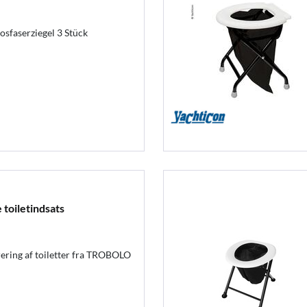
sfaserziegel 3 Stück
oiletindsats
arering af toiletter fra TROBOLO