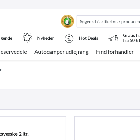
Gratis fr
lgende
Nyheder
Hot Deals
fra 50 €
eservedele
Autocamper udlejning
Find forhandler
r
svæske 2 ltr.