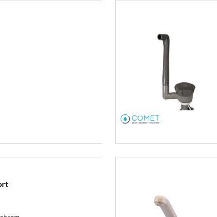
ort
 chrom