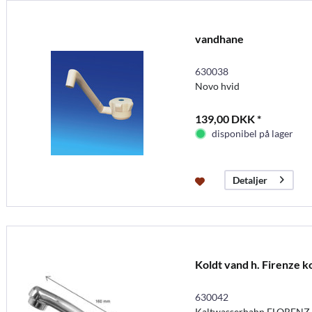
vandhane
630038
Novo hvid
139,00 DKK *
disponibel på lager
Detaljer
Koldt vand h. Firenze k
630042
Kaltwasserhahn FLORENZ