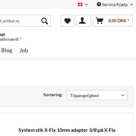
Service/hjælp
Dansk
0,00 DKK *
agt
 købsværdi *
Blog
Job
Sortering:
System stik X-Fix 10mm adapter 3/8\på X-Fix