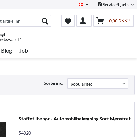
Service/hjælp
Dansk
0,00 DKK *
agt
 købsværdi *
Blog
Job
Sortering:
Stoffetilbehør - Automobilbelægning Sort Mønstret
54020