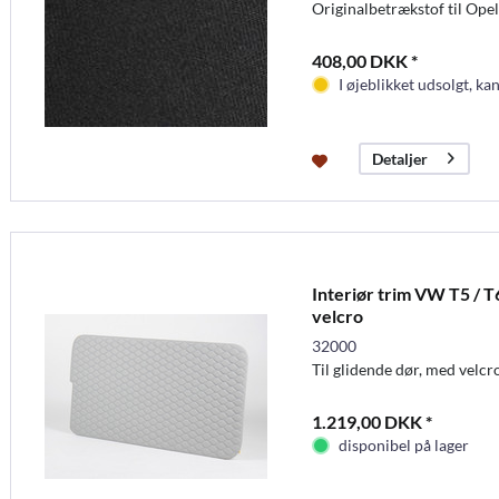
Originalbetrækstof til Ope
408,00 DKK *
I øjeblikket udsolgt, kan
Detaljer
Interiør trim VW T5 / T
velcro
32000
Til glidende dør, med velcr
1.219,00 DKK *
disponibel på lager