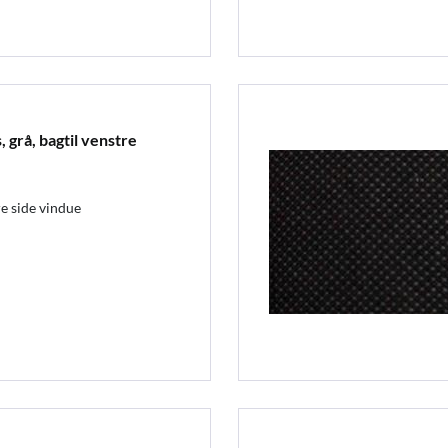
, grå, bagtil venstre
e side vindue