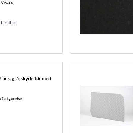
l Vivaro
 bestilles
6 bus, grå, skydedør med
o fastgørelse