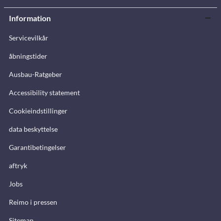
Information
Servicevilkår
åbningstider
Ausbau-Ratgeber
Accessibility statement
Cookieindstillinger
data beskyttelse
Garantibetingelser
aftryk
Jobs
Reimo i pressen
Sitemap