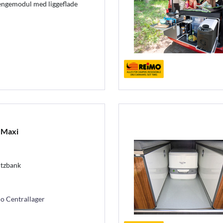
engemodul med liggeflade
 Maxi
tzbank
mo Centrallager