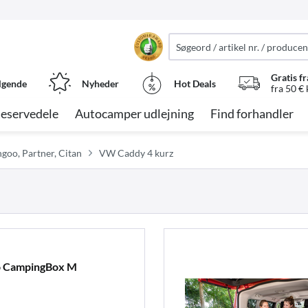
Gratis fr
lgende
Nyheder
Hot Deals
fra 50 €
eservedele
Autocamper udlejning
Find forhandler
goo, Partner, Citan
VW Caddy 4 kurz
o CampingBox M