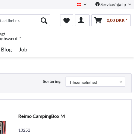
Service/hjælp
Dansk
0,00 DKK *
agt
 købsværdi *
Blog
Job
Sortering:
Reimo CampingBox M
13252