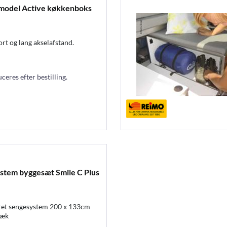
model Active køkkenboks
t og lang akselafstand.
eres efter bestilling.
stem byggesæt Smile C Plus
ret sengesystem 200 x 133cm
ræk