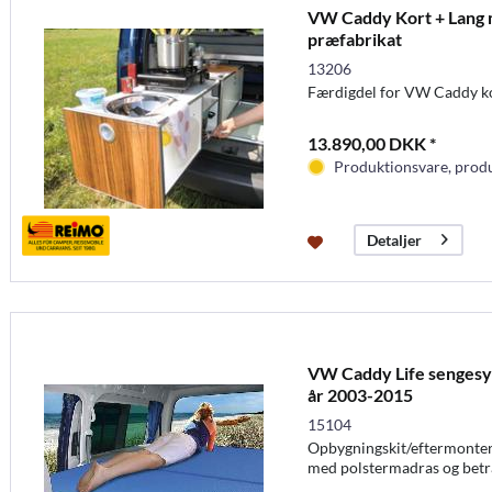
VW Caddy Kort + Lang 
præfabrikat
13206
Færdigdel for VW Caddy kor
13.890,00 DKK *
Produktionsvare, produc
Detaljer
VW Caddy Life sengesy
år 2003-2015
15104
Opbygningskit/eftermonte
med polstermadras og bet