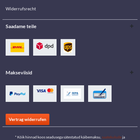
Widerrufsrecht
Saadame teile
Makseviisid
Vertrag widerrufen
* Kõik hinnad koos seadusega sätestatud käibemaksu,
saatekulude
ja