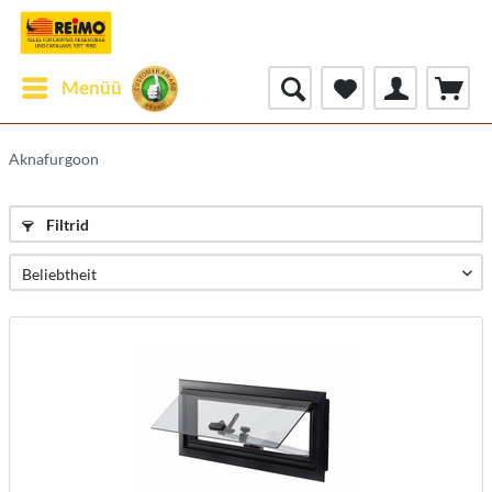
Menüü
Aknafurgoon
Filtrid