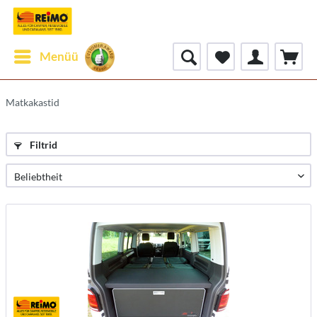
Menüü
Matkakastid
Filtrid