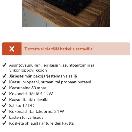
Tuotetta ei ole tällä hetkellä saatavilla!
Asuntovaunuihin, leiriläisiin, asuntoautoihin ja
viikonloppoviikkoon
Järjestelmän pakojärjestelmän sisällä
Kaasu: propaani, butaani tai propaanibutaani
Kaasupaine 30 mbar
Kokonaisliitäntä 4,4 kW
Kaasuliitäntä oikealla
Sähkö: 12 DC
Kokonaisliitäntäkuorma 24 W
Lasten turvallisuus
Kosketa ohjausta antureiden kautta