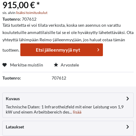
915,00 € *
sis. alvin
lisäksi toimituskulut
Tuotenro:
707612
Tätä tuotetta ei voi tilata verkosta, koska sen asennus on varattu
koulutetuille ammattilaisille tai se ei ole hyväksytty lähetettäväksi. Ota
yhteyttä lähimpään Reimo-jälleenmyyjään, jos haluat ostaa tämän
Etsi jälleenmyyjä nyt
tuotteen.
Merkitse muistiin
Arvostele
Tuotenro:
707612
Kuvaus
Technische Daten: 1 Infrarotheizfeld mit einer Leistung von 1,9
kW und einem Arbeitsbereich des...
lisää
Lataukset