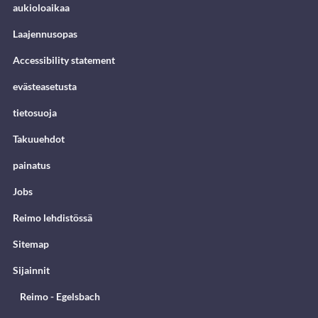
aukioloaikaa
Laajennusopas
Accessibility statement
evästeasetusta
tietosuoja
Takuuehdot
painatus
Jobs
Reimo lehdistössä
Sitemap
Sijainnit
Reimo - Egelsbach