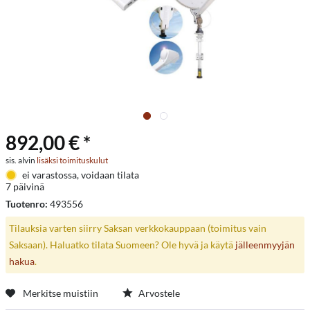
892,00 € *
sis. alvin
lisäksi toimituskulut
ei varastossa, voidaan tilata
7 päivinä
Tuotenro:
493556
Tilauksia varten siirry Saksan verkkokauppaan (toimitus vain
Saksaan). Haluatko tilata Suomeen? Ole hyvä ja käytä
jälleenmyyjän
hakua
.
Merkitse muistiin
Arvostele