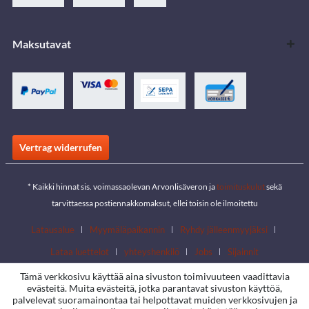
Maksutavat
Vertrag widerrufen
* Kaikki hinnat sis. voimassaolevan Arvonlisäveron ja
toimituskulut
sekä
tarvittaessa postiennakkomaksut, ellei toisin ole ilmoitettu
Latausalue
Myymäläpaikannin
Ryhdy jälleenmyyjäksi
Lataa luettelot
yhteyshenkilö
Jobs
Sijainnit
Tämä verkkosivu käyttää aina sivuston toimivuuteen vaadittavia
evästeitä. Muita evästeitä, jotka parantavat sivuston käyttöä,
palvelevat suoramainontaa tai helpottavat muiden verkkosivujen ja