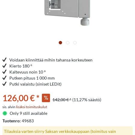
Voidaan kiinnittää mihin tahansa korkeuteen
Kierto 180 °
Kaltevuus noin 10 °
Putken pituus 1 000 mm
Putki valaistu (siniset LEDit)
126,00 € *
142,00 € *
(11,27% säästö)
sis. alvin
lisäksi toimituskulut
Only 9 still available
Tuotenro:
49683
Tilauksia varten siirry Saksan verkkokauppaan (toimitus vain