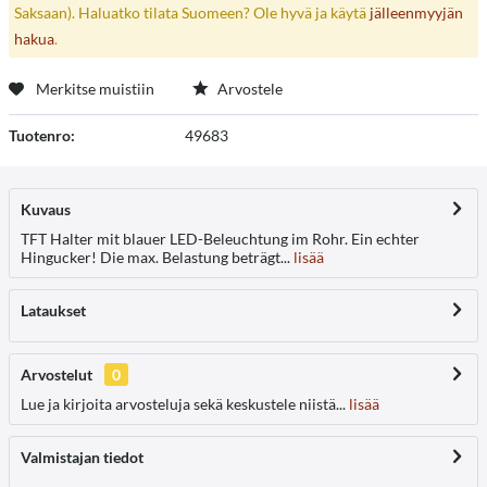
Saksaan). Haluatko tilata Suomeen? Ole hyvä ja käytä
jälleenmyyjän
hakua
.
Merkitse muistiin
Arvostele
Tuotenro:
49683
Kuvaus
TFT Halter mit blauer LED-Beleuchtung im Rohr. Ein echter
Hingucker! Die max. Belastung beträgt...
lisää
Lataukset
Arvostelut
0
Lue ja kirjoita arvosteluja sekä keskustele niistä...
lisää
Valmistajan tiedot