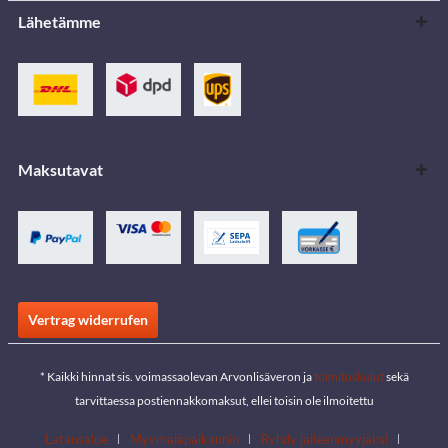
Lähetämme
Maksutavat
Vertrag widerrufen
* Kaikki hinnat sis. voimassaolevan Arvonlisäveron ja
toimituskulut
sekä
tarvittaessa postiennakkomaksut, ellei toisin ole ilmoitettu
Latausalue
Myymäläpaikannin
Ryhdy jälleenmyyjäksi