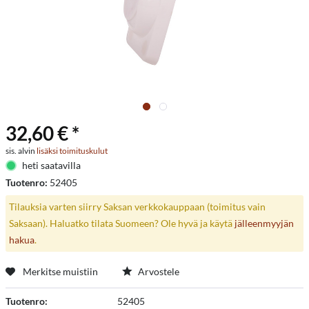
32,60 € *
sis. alvin
lisäksi toimituskulut
heti saatavilla
Tuotenro:
52405
Tilauksia varten siirry Saksan verkkokauppaan (toimitus vain
Saksaan). Haluatko tilata Suomeen? Ole hyvä ja käytä
jälleenmyyjän
hakua
.
Merkitse muistiin
Arvostele
Tuotenro:
52405