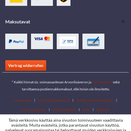
Maksutavat
Vertrag widerrufen
* Kaikki hinnat sis. voimassaolevan Arvonlisäveron ja
toimituskulut
sekä
tarvittaessa postiennakkomaksut, ellei toisin ole ilmoitettu
Latausalue
Myymäläpaikannin
Ryhdy jälleenmyyjäksi
Lataa luettelot
yhteyshenkilö
Jobs
Sijainnit
Tämä verkkosivu käyttää aina sivuston toimivuuteen vaadittavia
evästeitä. Muita evästeitä, jotka parantavat sivuston käyttöä,
palvelevat suoramainontaa tai helpottavat muiden verkkosivujen ja