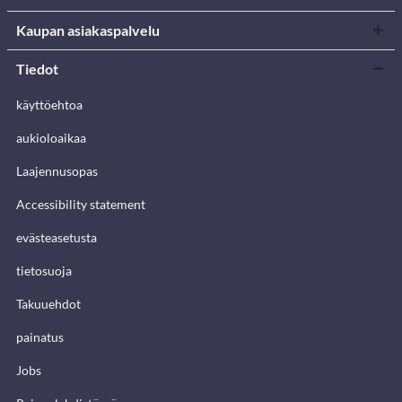
Kaupan asiakaspalvelu
Tiedot
käyttöehtoa
aukioloaikaa
Laajennusopas
Accessibility statement
evästeasetusta
tietosuoja
Takuuehdot
painatus
Jobs