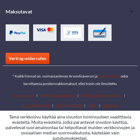
Maksutavat
Vertrag widerrufen
* Kaikki hinnat sis. voimassaolevan Arvonlisäveron ja
toimituskulut
sekä
tarvittaessa postiennakkomaksut, ellei toisin ole ilmoitettu
Latausalue
Myymäläpaikannin
Ryhdy jälleenmyyjäksi
Lataa luettelot
yhteyshenkilö
Jobs
Sijainnit
Tämä verkkosivu käyttää aina sivuston toimivuuteen vaadittavia
evästeitä. Muita evästeitä, jotka parantavat sivuston käyttöä,
palvelevat suoramainontaa tai helpottavat muiden verkkosivujen ja
sosiaalisen median vuorovaikutusta, käytetään vain
suostumuksestasi.