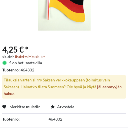
4,25 € *
sis. alvin
lisäksi toimituskulut
5 on heti saatavilla
Tuotenro:
464302
Tilauksia varten siirry Saksan verkkokauppaan (toimitus vain
Saksaan). Haluatko tilata Suomeen? Ole hyvä ja käytä
jälleenmyyjän
hakua
.
Merkitse muistiin
Arvostele
Tuotenro:
464302